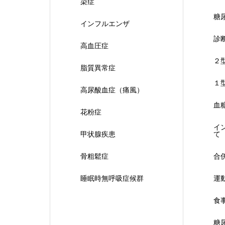
染症
糖
インフルエンザ
診
高血圧症
２
脂質異常症
１
高尿酸血症（痛風）
血
花粉症
イ
甲状腺疾患
て
骨粗鬆症
合
睡眠時無呼吸症候群
運
食
糖