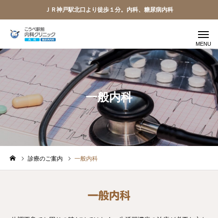
ＪＲ神戸駅北口より徒歩１分。内科、糖尿病内科
WEB 予約
アクセス
電話予約
一般内科
LINE
求人募集
受診のご案内
診療のご案内
一般内科
当院のご紹介
糖尿病内科
一般内科
一般内科