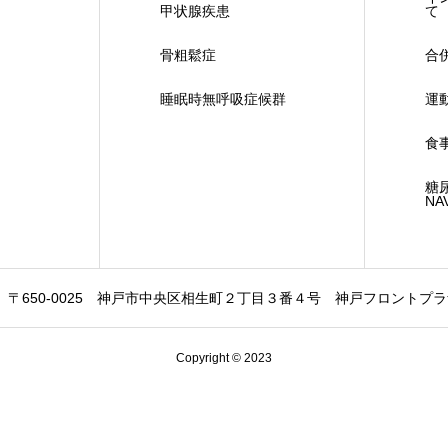
甲状腺疾患
て
骨粗鬆症
合
睡眠時無呼吸症候群
運
食
糖
NA
650-0025 神戸市中央区相生町２丁目３番４号 神戸フロントプラザ６階 T
Copyright © 2023