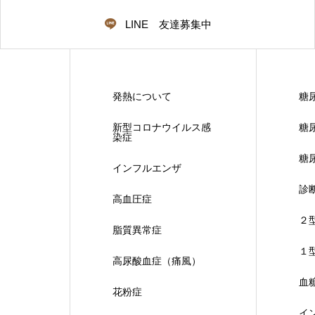
LINE 友達募集中
発熱について
糖
新型コロナウイルス感
糖
染症
糖
インフルエンザ
診
高血圧症
２
脂質異常症
１
高尿酸血症（痛風）
血
花粉症
イ