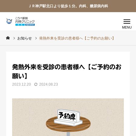
ＪＲ神戸駅北口より徒歩１分。内科、糖尿病内科
お知らせ
発熱外来を受診の患者様へ【ご予約のお願い】
WEB 予約
アクセス
電話予約
発熱外来を受診の患者様へ【ご予約のお
LINE
求人募集
願い】
2023.12.20
2024.08.23
受診のご案内
当院のご紹介
糖尿病内科
一般内科